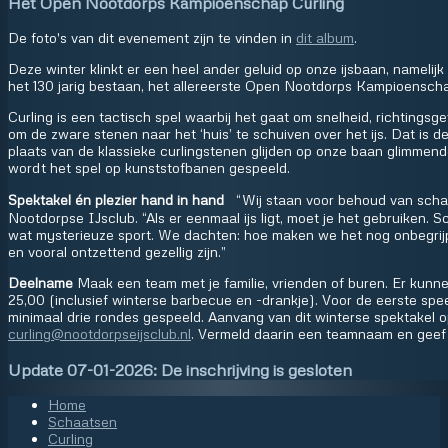
Het Open Nootdorps Kampioenschap Curling
De foto's van dit evenement zijn te vinden in
dit album
.
Deze winter klinkt er een heel ander geluid op onze ijsbaan, namelijk 
het 130 jarig bestaan, het allereerste Open Nootdorps Kampioenscha
Curling is een tactisch spel waarbij het gaat om snelheid, richtings
om de zware stenen naar het ‘huis’ te schuiven over het ijs. Dat is d
plaats van de klassieke curlingstenen glijden op onze baan glimmende fl
wordt het spel op kunststofbanen gespeeld.
Spektakel én plezier hand in hand
“Wij staan voor behoud van schaat
Nootdorpse IJsclub. “Als er eenmaal ijs ligt, moet je het gebruiken. 
wat mysterieuze sport. We dachten: hoe maken we het nog onbegrijpeli
en vooral ontzettend gezellig zijn.”
Deelname
Maak een team met je familie, vrienden of buren. Er kun
25,00 (inclusief winterse barbecue en -drankje). Voor de eerste spe
minimaal drie rondes gespeeld. Aanvang van dit winterse spektakel op
curling@nootdorpseijsclub.nl
. Vermeld daarin een teamnaam en geef
Update 07-01-2026: De inschrijving is gesloten
Home
Schaatsen
Curling