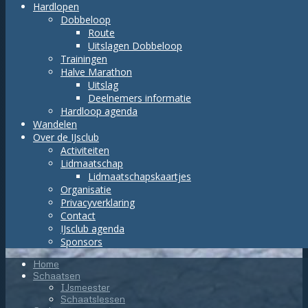
Hardlopen
Dobbeloop
Route
Uitslagen Dobbeloop
Trainingen
Halve Marathon
Uitslag
Deelnemers informatie
Hardloop agenda
Wandelen
Over de IJsclub
Activiteiten
Lidmaatschap
Lidmaatschapskaartjes
Organisatie
Privacyverklaring
Contact
IJsclub agenda
Sponsors
Home
Schaatsen
IJsmeester
Schaatslessen