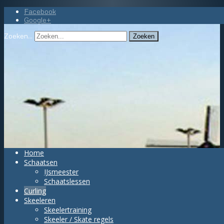
Facebook
Google+
Zoeken...
Zoeken
Home
Schaatsen
IJsmeester
Schaatslessen
Curling
Skeeleren
Skeelertraining
Skeeler / Skate regels