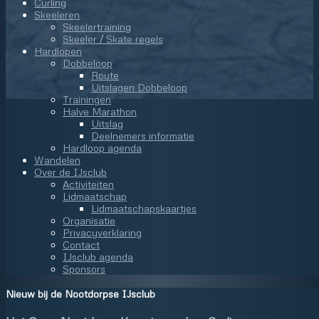
Curling
Skeeleren
Skeelertraining
Skeeler / Skate regels
Hardlopen
Dobbeloop
Route
Uitslagen Dobbeloop
Trainingen
Halve Marathon
Uitslag
Deelnemers informatie
Hardloop agenda
Wandelen
Over de IJsclub
Activiteiten
Lidmaatschap
Lidmaatschapskaartjes
Organisatie
Privacyverklaring
Contact
IJsclub agenda
Sponsors
Nieuw bij de Nootdorpse IJsclub