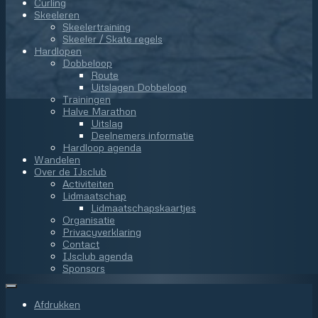
Curling
Skeeleren
Skeelertraining
Skeeler / Skate regels
Hardlopen
Dobbeloop
Route
Uitslagen Dobbeloop
Trainingen
Halve Marathon
Uitslag
Deelnemers informatie
Hardloop agenda
Wandelen
Over de IJsclub
Activiteiten
Lidmaatschap
Lidmaatschapskaartjes
Organisatie
Privacyverklaring
Contact
IJsclub agenda
Sponsors
Afdrukken