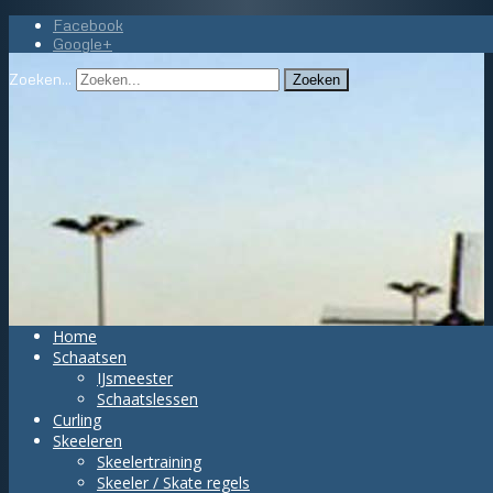
Facebook
Google+
Zoeken...
Zoeken
Home
Schaatsen
IJsmeester
Schaatslessen
Curling
Skeeleren
Skeelertraining
Skeeler / Skate regels