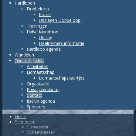
Hardlopen
Dobbeloop
Route
Uitslagen Dobbeloop
Trainingen
Halve Marathon
Uitslag
Deelnemers informatie
Hardloop agenda
Wandelen
Over de IJsclub
Activiteiten
Lidmaatschap
Lidmaatschapskaartjes
Organisatie
Privacyverklaring
Contact
IJsclub agenda
Sponsors
Home
Schaatsen
IJsmeester
Schaatslessen