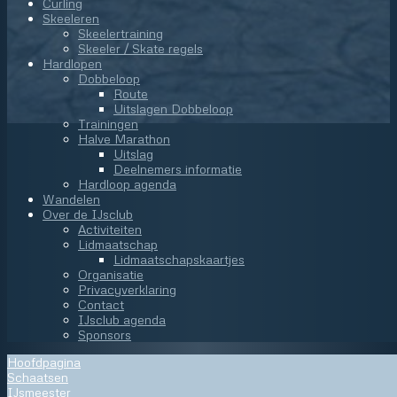
Curling
Skeeleren
Skeelertraining
Skeeler / Skate regels
Hardlopen
Dobbeloop
Route
Uitslagen Dobbeloop
Trainingen
Halve Marathon
Uitslag
Deelnemers informatie
Hardloop agenda
Wandelen
Over de IJsclub
Activiteiten
Lidmaatschap
Lidmaatschapskaartjes
Organisatie
Privacyverklaring
Contact
IJsclub agenda
Sponsors
Hoofdpagina
Schaatsen
IJsmeester