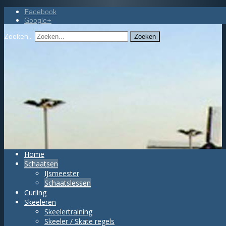
Facebook
Google+
Zoeken...
Zoeken
Home
Schaatsen
IJsmeester
Schaatslessen
Curling
Skeeleren
Skeelertraining
Skeeler / Skate regels