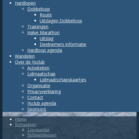
Hardlopen
Dobbeloop
Route
Uitslagen Dobbeloop
Trainingen
Halve Marathon
Uitslag
Deelnemers informatie
Hardloop agenda
Wandelen
Over de IJsclub
Activiteiten
Lidmaatschap
Lidmaatschapskaartjes
Organisatie
Privacyverklaring
Contact
IJsclub agenda
Sponsors
Home
Schaatsen
IJsmeester
Schaatslessen